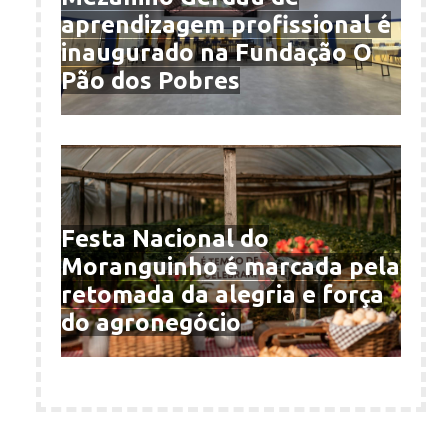
aprendizagem profissional é
inaugurado na Fundação O
Pão dos Pobres
Festa Nacional do
Moranguinho é marcada pela
retomada da alegria e força
do agronegócio