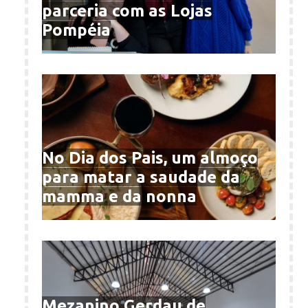
parceria com as Lojas
Pompéia
No Dia dos Pais, um almoço
para matar a saudade da
mamma e da nonna
Mezanino Gerdau de